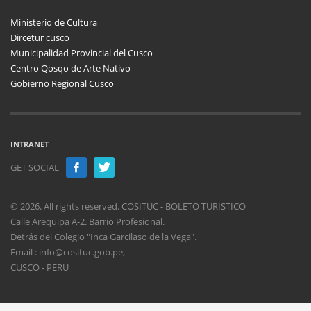
Ministerio de Cultura
Dircetur cusco
Municipalidad Provincial del Cusco
Centro Qosqo de Arte Nativo
Gobierno Regional Cusco
INTRANET
GET SOCIAL
© 2026. All rights reserved. COSITUC - BOLETO TURISTICO
Calle Arequipa A-2. Barrio Profesional.
Detrás del Colegio "Inca Garcilaso de la Vega".
Email : info@cosituc.gob.pe,
CUSCO - PERU