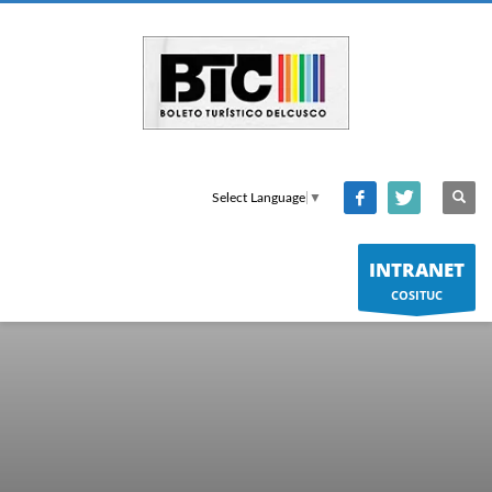
Select Language
▼
INTRANET
COSITUC