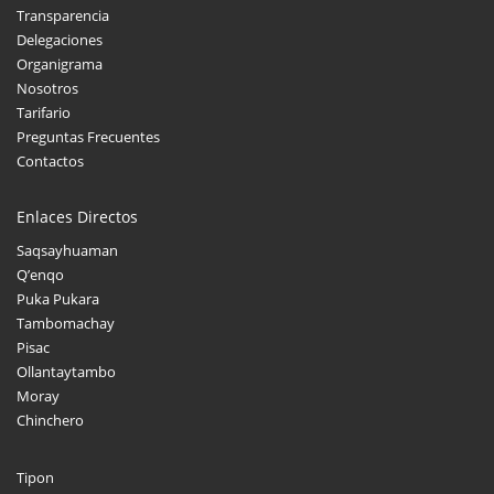
Transparencia
Delegaciones
Organigrama
Nosotros
Tarifario
Preguntas Frecuentes
Contactos
Enlaces Directos
Saqsayhuaman
Q’enqo
Puka Pukara
Tambomachay
Pisac
Ollantaytambo
Moray
Chinchero
Tipon