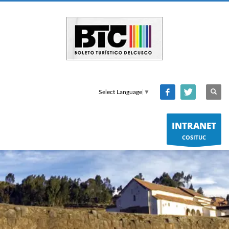
Select Language
▼
INTRANET
COSITUC