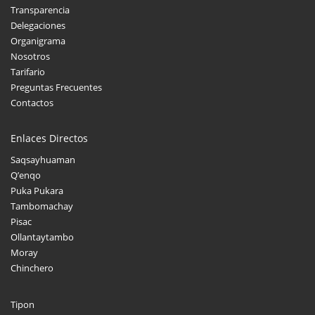
Transparencia
Delegaciones
Organigrama
Nosotros
Tarifario
Preguntas Frecuentes
Contactos
Enlaces Directos
Saqsayhuaman
Q’enqo
Puka Pukara
Tambomachay
Pisac
Ollantaytambo
Moray
Chinchero
Tipon