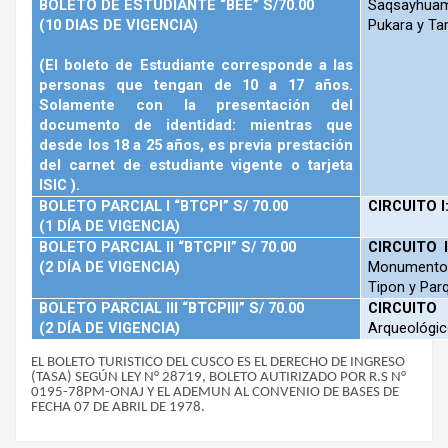
BOLETO DE ESTUDIANTE “BEE” S/70.00
Saqsayhua
(10 DIAS DE VIGENCIA)
Pukara
y Ta
(El boleto de Estudiante corresponde a las
personas que tengan de 10 a 17 años.
Solamente con la presentación del
documento de identidad: mientras que
desde los 18 a 25 años, es previa prestación
del carnet de estudiante vigente o tarjeta
ISIC ).
BOLETO PARCIAL I “BTCPI” S/ 70.00
CIRCUITO I
(1 DÍA DE VIGENCIA)
BOLETO PARCIAL II “BTCPII” S/ 70.00
CIRCUITO I
(2 DÍA DE VIGENCIA)
Monumento
Tipon
y Par
BOLETO PARCIAL III “BTCPIII” S/ 70.00
CIRCUITO I
(2 DÍA DE VIGENCIA)
Arqueológic
EL BOLETO TURISTICO DEL CUSCO ES EL DERECHO DE INGRESO
(TASA) SEGÚN LEY
N°
28719, BOLETO AUTIRIZADO POR R.S
N°
0195-78PM-ONAJ Y EL ADEMUN AL CONVENIO DE BASES DE
FECHA 07 DE ABRIL DE 1978.