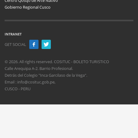
Centro Qosqo de Arte Nativo
Gobierno Regional Cusco
INTRANET
GET SOCIAL
© 2026. All rights reserved. COSITUC - BOLETO TURISTICO
Calle Arequipa A-2. Barrio Profesional.
Detrás del Colegio "Inca Garcilaso de la Vega".
Email : info@cosituc.gob.pe,
CUSCO - PERU