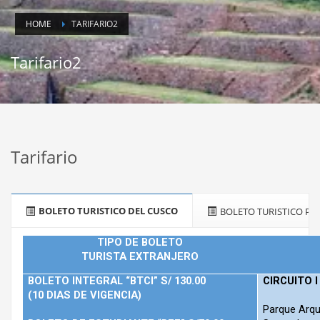
HOME
TARIFARIO2
Tarifario2
Tarifario
BOLETO TURISTICO DEL CUSCO
BOLETO TURISTICO P
TIPO DE BOLETO
TURISTA EXTRANJERO
BOLETO INTEGRAL “BTCI” S/ 130.00
CIRCUITO I 
(10 DIAS DE VIGENCIA)
Parque Arqu