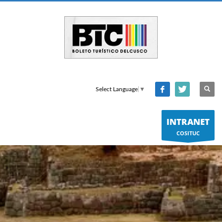
Select Language
▼
INTRANET
COSITUC