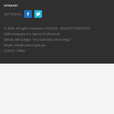
INTRANET
GET SOCIAL
© 2026. All rights reserved. COSITUC - BOLETO TURISTICO
Calle Arequipa A-2. Barrio Profesional.
Detrás del Colegio "Inca Garcilaso de la Vega".
Email : info@cosituc.gob.pe,
CUSCO - PERU